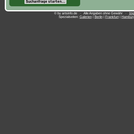
© by artsinfo.de · Alle Angaben ohne Gewähr ·
Im
Spezialseiten:
Galerien
|
Berlin
|
Frankfurt
|
Hambur