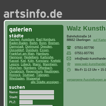
Walz Kunsth
Bahnhofstraße 14
Aachen
,
Augsburg
,
Bad Homburg
,
88662 Überlingen
auf Kart
Baden-Baden
,
Berlin
,
Bonn
,
Bremen
,
Darmstadt
,
Dortmund
,
Dresden
,
07551-937790
Düsseldorf
,
Duisburg
,
Essen
,
07551-937791
Frankfurt am Main
,
Hamburg
,
Hannover
,
Heidelberg
,
Karlsruhe
,
inf
o@w
alz
-ku
nst
han
de
Kassel
,
Kiel
,
Köln
,
Konstanz
,
Krefeld
,
www.walz-kunsthandel
Leipzig
,
Lübeck
,
Mainz
,
Mannheim
,
München
,
Nürnberg
,
Offenbach
,
Mo-Fr 11-13 Uhr + 15-
Osnabrück
,
Regensburg
,
Reutlingen
,
Rostock
,
Stuttgart
,
Tübingen
,
Wiesbaden
,
Wuppertal
vergangene Ausstellungen a
alle Städte anzeigen
...
Name:
Stadt:
PLZ: