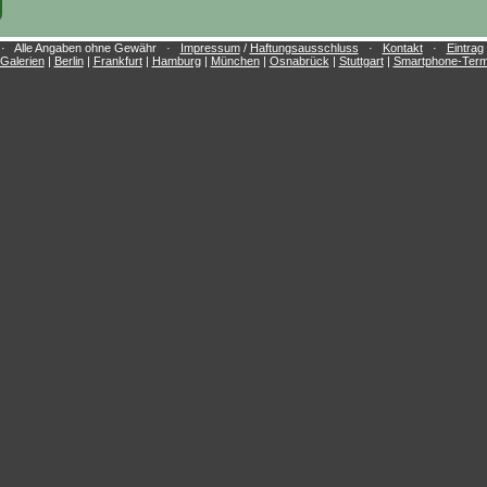
e · Alle Angaben ohne Gewähr ·
Impressum
/
Haftungsausschluss
·
Kontakt
·
Eintrag
Galerien
|
Berlin
|
Frankfurt
|
Hamburg
|
München
|
Osnabrück
|
Stuttgart
|
Smartphone-Term