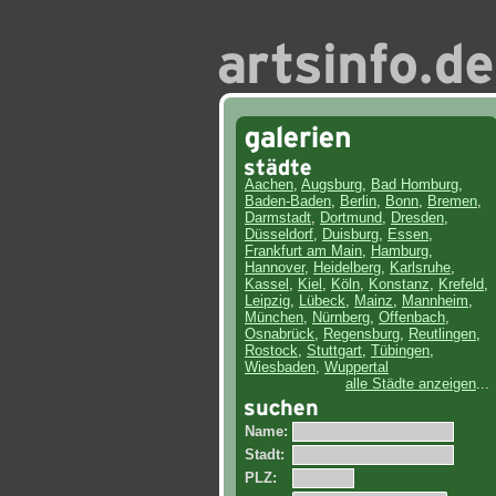
Aachen
,
Augsburg
,
Bad Homburg
,
Baden-Baden
,
Berlin
,
Bonn
,
Bremen
,
Darmstadt
,
Dortmund
,
Dresden
,
Düsseldorf
,
Duisburg
,
Essen
,
Frankfurt am Main
,
Hamburg
,
Hannover
,
Heidelberg
,
Karlsruhe
,
Kassel
,
Kiel
,
Köln
,
Konstanz
,
Krefeld
,
Leipzig
,
Lübeck
,
Mainz
,
Mannheim
,
München
,
Nürnberg
,
Offenbach
,
Osnabrück
,
Regensburg
,
Reutlingen
,
Rostock
,
Stuttgart
,
Tübingen
,
Wiesbaden
,
Wuppertal
alle Städte anzeigen
...
Name:
Stadt:
PLZ: