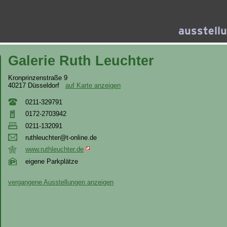
Galerie Ruth Leuchter
Kronprinzenstraße 9
40217 Düsseldorf
auf Karte anzeigen
0211-329791
0172-2703942
0211-132091
rut
hle
uch
ter
@t-
onl
ine
.de
www.ruthleuchter.de
eigene Parkplätze
vergangene Ausstellungen anzeigen