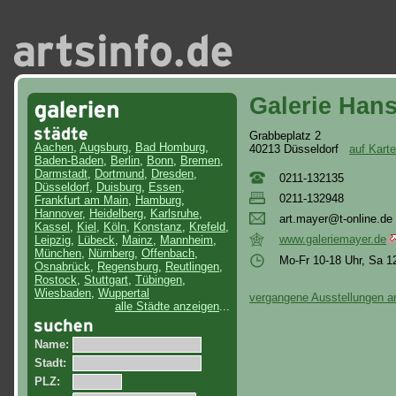
Galerie Han
Grabbeplatz 2
Aachen
,
Augsburg
,
Bad Homburg
,
40213 Düsseldorf
auf Kart
Baden-Baden
,
Berlin
,
Bonn
,
Bremen
,
Darmstadt
,
Dortmund
,
Dresden
,
0211-132135
Düsseldorf
,
Duisburg
,
Essen
,
0211-132948
Frankfurt am Main
,
Hamburg
,
Hannover
,
Heidelberg
,
Karlsruhe
,
art
.ma
yer
@t-
onl
ine
.de
Kassel
,
Kiel
,
Köln
,
Konstanz
,
Krefeld
,
www.galeriemayer.de
Leipzig
,
Lübeck
,
Mainz
,
Mannheim
,
München
,
Nürnberg
,
Offenbach
,
Mo-Fr 10-18 Uhr, Sa 1
Osnabrück
,
Regensburg
,
Reutlingen
,
Rostock
,
Stuttgart
,
Tübingen
,
Wiesbaden
,
Wuppertal
vergangene Ausstellungen a
alle Städte anzeigen
...
Name:
Stadt:
PLZ: