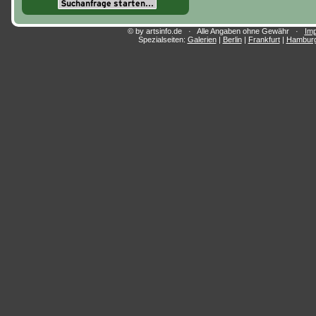
© by artsinfo.de · Alle Angaben ohne Gewähr ·
Im
Spezialseiten:
Galerien
|
Berlin
|
Frankfurt
|
Hambur