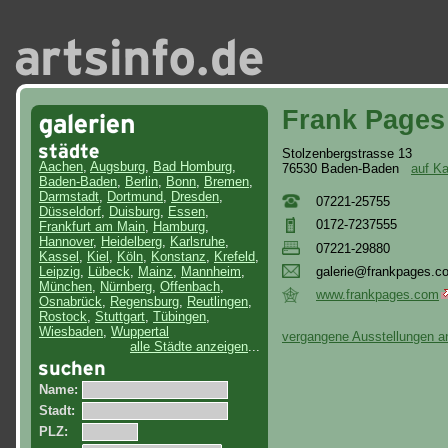
Frank Pages 
Stolzenbergstrasse 13
Aachen
,
Augsburg
,
Bad Homburg
,
76530 Baden-Baden
auf Ka
Baden-Baden
,
Berlin
,
Bonn
,
Bremen
,
Darmstadt
,
Dortmund
,
Dresden
,
07221-25755
Düsseldorf
,
Duisburg
,
Essen
,
0172-7237555
Frankfurt am Main
,
Hamburg
,
Hannover
,
Heidelberg
,
Karlsruhe
,
07221-29880
Kassel
,
Kiel
,
Köln
,
Konstanz
,
Krefeld
,
gal
eri
e@f
ran
kpa
ges
.c
Leipzig
,
Lübeck
,
Mainz
,
Mannheim
,
München
,
Nürnberg
,
Offenbach
,
www.frankpages.com
Osnabrück
,
Regensburg
,
Reutlingen
,
Rostock
,
Stuttgart
,
Tübingen
,
Wiesbaden
,
Wuppertal
vergangene Ausstellungen a
alle Städte anzeigen
...
Name:
Stadt:
PLZ: