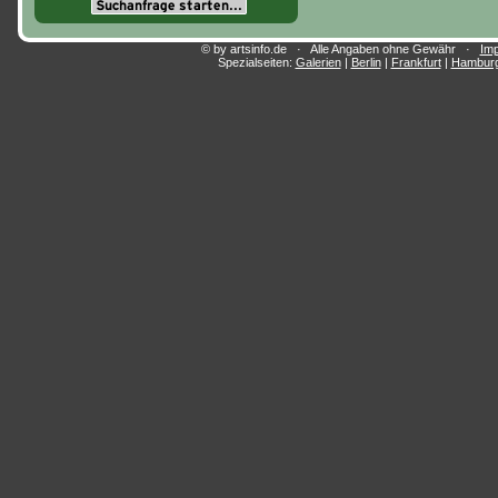
© by artsinfo.de · Alle Angaben ohne Gewähr ·
Im
Spezialseiten:
Galerien
|
Berlin
|
Frankfurt
|
Hambur